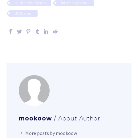
Illustration (Demo)
Interface (Demo)
UX (Demo)
mookoow
/ About Author
More posts by mookoow