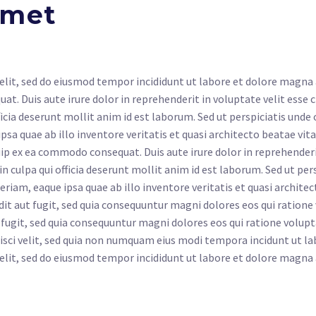
amet
elit, sed do eiusmod tempor incididunt ut labore et dolore magna
t. Duis aute irure dolor in reprehenderit in voluptate velit esse c
ficia deserunt mollit anim id est laborum. Sed ut perspiciatis und
 quae ab illo inventore veritatis et quasi architecto beatae vit
uip ex ea commodo consequat. Duis aute irure dolor in reprehenderit
in culpa qui officia deserunt mollit anim id est laborum. Sed ut pe
am, eaque ipsa quae ab illo inventore veritatis et quasi architec
dit aut fugit, sed quia consequuntur magni dolores eos qui ratio
 fugit, sed quia consequuntur magni dolores eos qui ratione volup
pisci velit, sed quia non numquam eius modi tempora incidunt ut
elit, sed do eiusmod tempor incididunt ut labore et dolore magna 