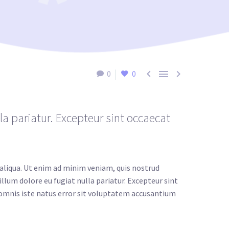



0
0
lla pariatur. Excepteur sint occaecat
 aliqua. Ut enim ad minim veniam, quis nostrud
illum dolore eu fugiat nulla pariatur. Excepteur sint
e omnis iste natus error sit voluptatem accusantium